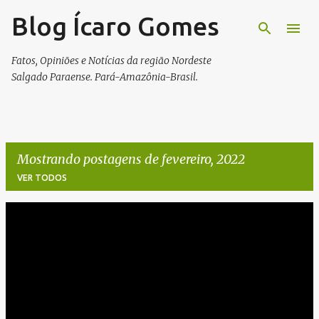
Blog Ícaro Gomes
Pular para o conteúdo principal
Fatos, Opiniões e Notícias da região Nordeste
Salgado Paraense. Pará-Amazônia-Brasil.
Mostrando postagens de fevereiro, 2022
VER TODOS
P
o
s
t
a