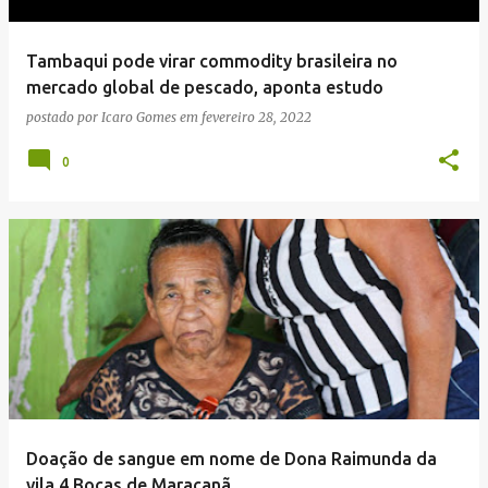
g
e
Tambaqui pode virar commodity brasileira no
n
mercado global de pescado, aponta estudo
s
postado por
Icaro Gomes
em
fevereiro 28, 2022
0
Doação de sangue em nome de Dona Raimunda da
vila 4 Bocas de Maracanã