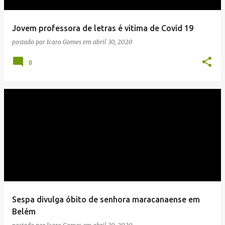
g
e
Jovem professora de letras é vitima de Covid 19
n
postado por
Icaro Gomes
em
abril 30, 2020
s
0
Sespa divulga óbito de senhora maracanaense em
Belém