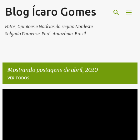
Blog Ícaro Gomes
Pular para o conteúdo principal
Fatos, Opiniões e Notícias da região Nordeste
Salgado Paraense. Pará-Amazônia-Brasil.
Mostrando postagens de abril, 2020
VER TODOS
P
o
s
t
a