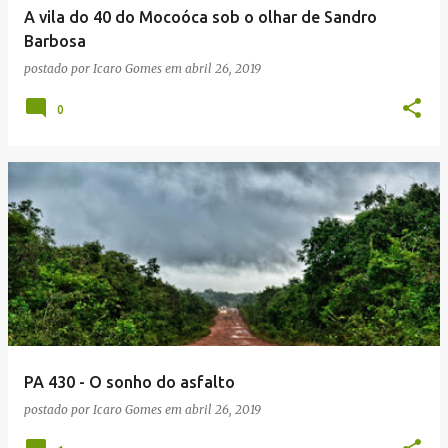
A vila do 40 do Mocoóca sob o olhar de Sandro
Barbosa
postado por
Icaro Gomes
em
abril 26, 2019
0
PA 430 - O sonho do asfalto
postado por
Icaro Gomes
em
abril 26, 2019