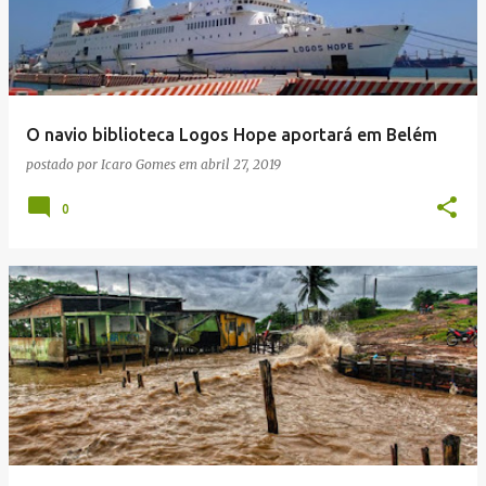
O navio biblioteca Logos Hope aportará em Belém
postado por
Icaro Gomes
em
abril 27, 2019
0