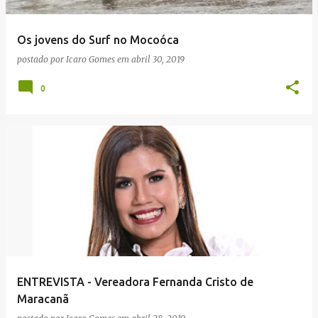
g
e
Os jovens do Surf no Mocoóca
n
postado por
Icaro Gomes
em
abril 30, 2019
s
0
ENTREVISTA - Vereadora Fernanda Cristo de
Maracanã