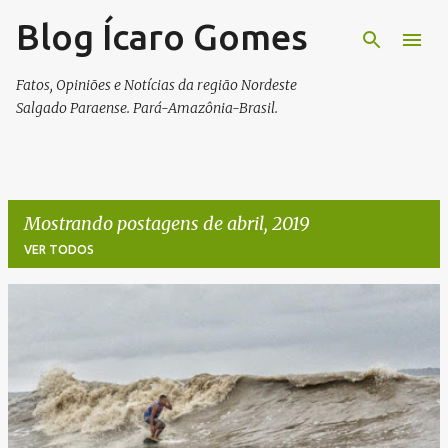
Blog Ícaro Gomes
Pular para o conteúdo principal
Fatos, Opiniões e Notícias da região Nordeste
Salgado Paraense. Pará-Amazônia-Brasil.
Mostrando postagens de abril, 2019
VER TODOS
P
o
s
t
a