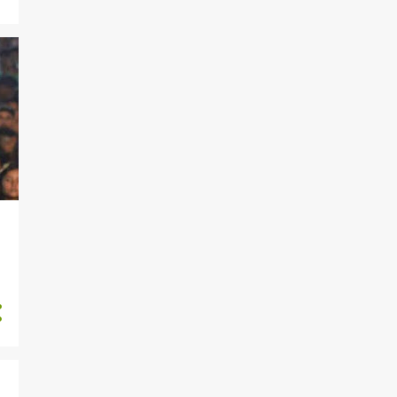
58
dezembro 2022
58
novembro 2022
36
outubro 2022
41
setembro 2022
42
agosto 2022
31
julho 2022
52
junho 2022
63
maio 2022
40
abril 2022
40
março 2022
52
fevereiro 2022
60
janeiro 2022
45
dezembro 2021