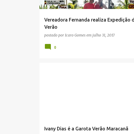
g
e
Vereadora Fernanda realiza Expedição 
n
Verão
s
postado por
Icaro Gomes
em
julho 31, 2017
0
Ivany Dias é a Garota Verão Maracanã