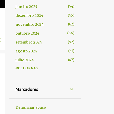
74
janeiro 2025
45
dezembro 2024
62
novembro 2024
56
outubro 2024
52
setembro 2024
31
agosto 2024
47
julho 2024
MOSTRAR MAIS
34
junho 2024
54
maio 2024
51
abril 2024
Marcadores
40
março 2024
41
fevereiro 2024
Denunciar abuso
42
janeiro 2024