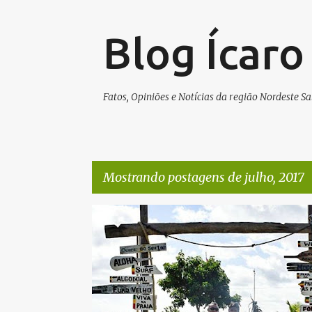
Blog Ícar
Fatos, Opiniões e Notícias da região Nordeste 
Mostrando postagens de julho, 2017
P
o
s
t
a