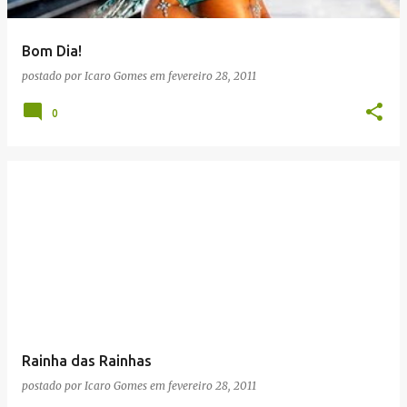
g
e
Bom Dia!
n
postado por
Icaro Gomes
em
fevereiro 28, 2011
s
0
Rainha das Rainhas
postado por
Icaro Gomes
em
fevereiro 28, 2011