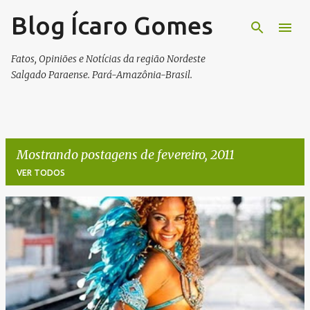
Blog Ícaro Gomes
Pular para o conteúdo principal
Fatos, Opiniões e Notícias da região Nordeste
Salgado Paraense. Pará-Amazônia-Brasil.
Mostrando postagens de fevereiro, 2011
VER TODOS
P
o
s
t
a