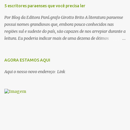
5 escritores paraenses que você precisa ler
Por Blog da Editora Pará.grafo Girotto Brito A literatura paraense
possui nomes grandiosos que, embora pouco conhecidos nas
regiões sul e sudeste do país, são capazes de nos arrepiar durante a
leitura. Eu poderia indicar mais de uma dezena de ótimos
escritores parauaras, mas vou listar apenas 5, que certamente vão
lhe proporcionar muuuuita coisa boa para ler em 2018. Vamos lá!
1. Dalcídio Jurandir Nascido na cidade de Ponta de Pedras, Ilha do
AGORA ESTAMOS AQUI
Marajó, em 1909, Dalcídio escreveu um conjunto de 11 romances,
Aqui o nosso novo endereço: Link
dos quais 10 formam o chamado Ciclo do Extremo Norte -- uma
série literária que conta a saga de um menino marajoara chamado
Alfredo, que sonhava fugir da pequena Vila de Cachoeira para
completar seus estudos na cidade grande. A série inicia com o livro
Chove nos campos de Cachoeira e finaliza em Ribanceira. Dalcídio
é considerado o maior romancista da Amazônia e recebeu vários
prêmios nacionalmente importante como o Prêmio Dom
Casmurro com o roma...