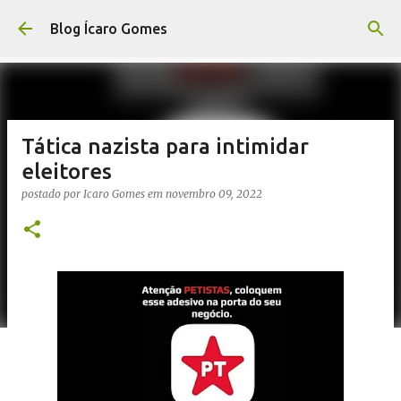
Pular para o conteúdo principal
Blog Ícaro Gomes
Tática nazista para intimidar
eleitores
postado por
Icaro Gomes
em
novembro 09, 2022