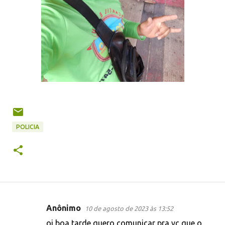
POLICIA
Anônimo
10 de agosto de 2023 às 13:52
C
oi boa tarde quero comunicar pra vc que o