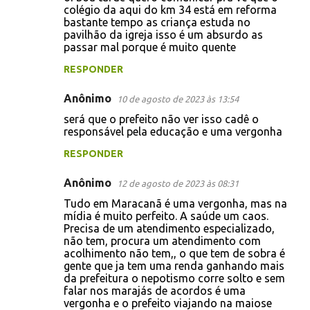
o
colégio da aqui do km 34 está em reforma
bastante tempo as criança estuda no
m
pavilhão da igreja isso é um absurdo as
e
passar mal porque é muito quente
n
RESPONDER
t
Anônimo
10 de agosto de 2023 às 13:54
á
será que o prefeito não ver isso cadê o
r
responsável pela educação e uma vergonha
i
RESPONDER
o
s
Anônimo
12 de agosto de 2023 às 08:31
Tudo em Maracanã é uma vergonha, mas na
mídia é muito perfeito. A saúde um caos.
Precisa de um atendimento especializado,
não tem, procura um atendimento com
acolhimento não tem,, o que tem de sobra é
gente que ja tem uma renda ganhando mais
da prefeitura o nepotismo corre solto e sem
falar nos marajás de acordos é uma
vergonha e o prefeito viajando na maiose