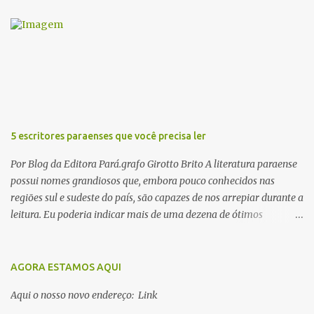
r
u
m
c
o
m
e
n
t
á
r
5 escritores paraenses que você precisa ler
i
o
Por Blog da Editora Pará.grafo Girotto Brito A literatura paraense
possui nomes grandiosos que, embora pouco conhecidos nas
regiões sul e sudeste do país, são capazes de nos arrepiar durante a
leitura. Eu poderia indicar mais de uma dezena de ótimos
escritores parauaras, mas vou listar apenas 5, que certamente vão
lhe proporcionar muuuuita coisa boa para ler em 2018. Vamos lá!
1. Dalcídio Jurandir Nascido na cidade de Ponta de Pedras, Ilha do
AGORA ESTAMOS AQUI
Marajó, em 1909, Dalcídio escreveu um conjunto de 11 romances,
Aqui o nosso novo endereço: Link
dos quais 10 formam o chamado Ciclo do Extremo Norte -- uma