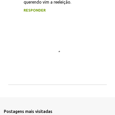
querendo vim a reeleição.
RESPONDER
P
o
s
t
a
Postagens mais visitadas