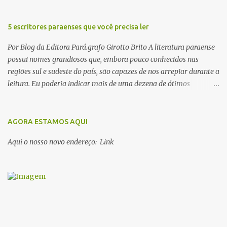
t
á
r
5 escritores paraenses que você precisa ler
i
o
Por Blog da Editora Pará.grafo Girotto Brito A literatura paraense
possui nomes grandiosos que, embora pouco conhecidos nas
regiões sul e sudeste do país, são capazes de nos arrepiar durante a
leitura. Eu poderia indicar mais de uma dezena de ótimos
escritores parauaras, mas vou listar apenas 5, que certamente vão
lhe proporcionar muuuuita coisa boa para ler em 2018. Vamos lá!
1. Dalcídio Jurandir Nascido na cidade de Ponta de Pedras, Ilha do
AGORA ESTAMOS AQUI
Marajó, em 1909, Dalcídio escreveu um conjunto de 11 romances,
Aqui o nosso novo endereço: Link
dos quais 10 formam o chamado Ciclo do Extremo Norte -- uma
série literária que conta a saga de um menino marajoara chamado
Alfredo, que sonhava fugir da pequena Vila de Cachoeira para
completar seus estudos na cidade grande. A série inicia com o livro
Chove nos campos de Cachoeira e finaliza em Ribanceira. Dalcídio
é considerado o maior romancista da Amazônia e recebeu vários
prêmios nacionalmente importante como o Prêmio Dom