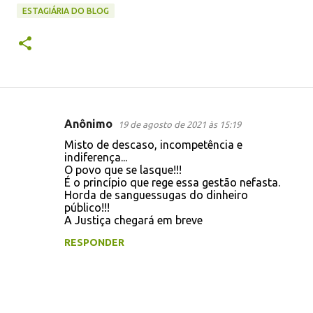
ESTAGIÁRIA DO BLOG
Anônimo
19 de agosto de 2021 às 15:19
C
Misto de descaso, incompetência e
o
indiferença...
O povo que se lasque!!!
m
É o princípio que rege essa gestão nefasta.
e
Horda de sanguessugas do dinheiro
público!!!
n
A Justiça chegará em breve
t
RESPONDER
á
r
i
o