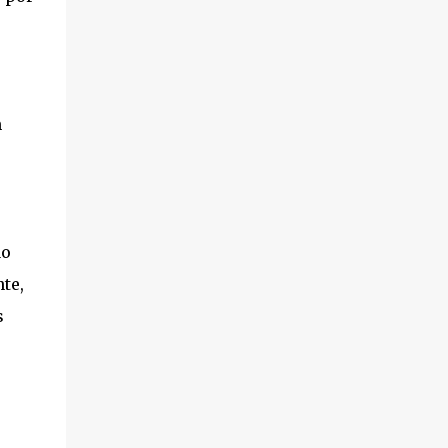
m
ão
te,
s