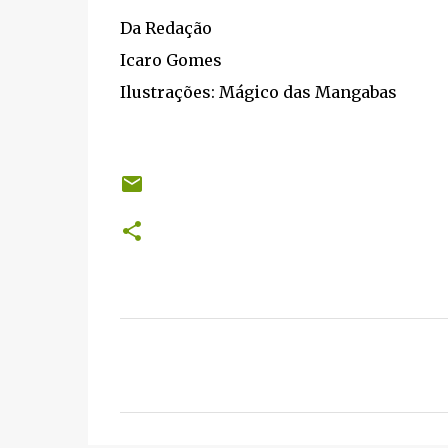
Da Redação
Icaro Gomes
Ilustrações: Mágico das Mangabas
C
o
m
e