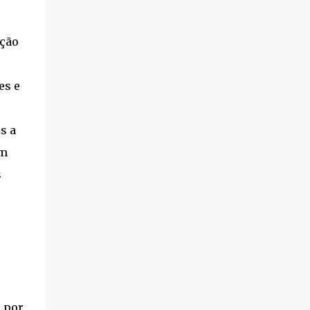
ação
es e
s a
em
s
 por