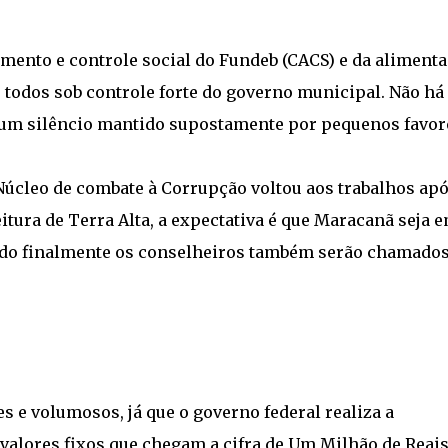
nto e controle social do Fundeb (CACS) e da aliment
o todos sob controle forte do governo municipal. Não há
 um silêncio mantido supostamente por pequenos favor
úcleo de combate à Corrupção voltou aos trabalhos apó
tura de Terra Alta, a expectativa é que Maracanã seja 
ando finalmente os conselheiros também serão chamado
 e volumosos, já que o governo federal realiza a
valores fixos que chegam a cifra de Um Milhão de Reais