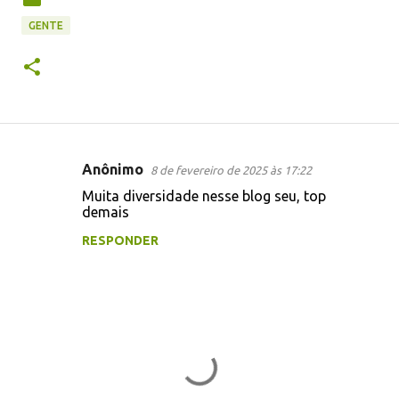
GENTE
Anônimo
8 de fevereiro de 2025 às 17:22
C
Muita diversidade nesse blog seu, top
o
demais
m
RESPONDER
e
n
t
á
r
i