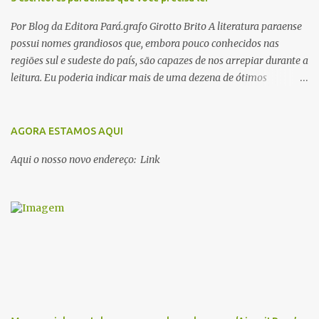
Por Blog da Editora Pará.grafo Girotto Brito A literatura paraense
possui nomes grandiosos que, embora pouco conhecidos nas
regiões sul e sudeste do país, são capazes de nos arrepiar durante a
leitura. Eu poderia indicar mais de uma dezena de ótimos
escritores parauaras, mas vou listar apenas 5, que certamente vão
lhe proporcionar muuuuita coisa boa para ler em 2018. Vamos lá!
1. Dalcídio Jurandir Nascido na cidade de Ponta de Pedras, Ilha do
AGORA ESTAMOS AQUI
Marajó, em 1909, Dalcídio escreveu um conjunto de 11 romances,
Aqui o nosso novo endereço: Link
dos quais 10 formam o chamado Ciclo do Extremo Norte -- uma
série literária que conta a saga de um menino marajoara chamado
Alfredo, que sonhava fugir da pequena Vila de Cachoeira para
completar seus estudos na cidade grande. A série inicia com o livro
Chove nos campos de Cachoeira e finaliza em Ribanceira. Dalcídio
é considerado o maior romancista da Amazônia e recebeu vários
prêmios nacionalmente importante como o Prêmio Dom
Casmurro com o roma...