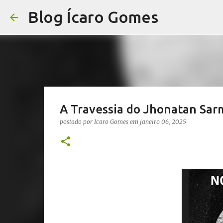
Blog Ícaro Gomes
A Travessia do Jhonatan Sar
postado por
Icaro Gomes
em
janeiro 06, 2025