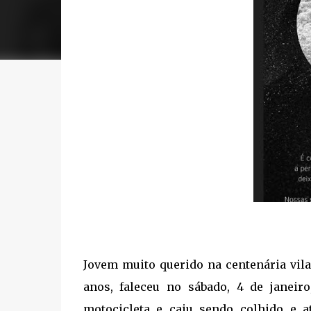
Jovem muito querido na centenária vil
anos, faleceu no sábado, 4 de janeir
motocicleta e caiu sendo colhido e 