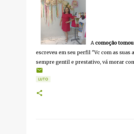
A
comoção tomou c
escreveu em seu perfil "Vc com as suas a
sempre gentil e prestativo, vá morar com 
LUTO
C