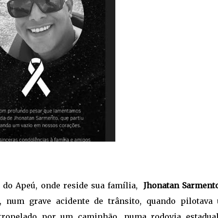
a do Apeú, onde reside sua família,
Jhonatan Sarment
o, num grave acidente de trânsito, quando pilotava
atropelado por um caminhão, numa rodovia estadual