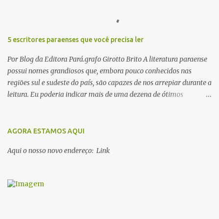
s
5 escritores paraenses que você precisa ler
Por Blog da Editora Pará.grafo Girotto Brito A literatura paraense
possui nomes grandiosos que, embora pouco conhecidos nas
regiões sul e sudeste do país, são capazes de nos arrepiar durante a
leitura. Eu poderia indicar mais de uma dezena de ótimos
escritores parauaras, mas vou listar apenas 5, que certamente vão
lhe proporcionar muuuuita coisa boa para ler em 2018. Vamos lá!
1. Dalcídio Jurandir Nascido na cidade de Ponta de Pedras, Ilha do
AGORA ESTAMOS AQUI
Marajó, em 1909, Dalcídio escreveu um conjunto de 11 romances,
Aqui o nosso novo endereço: Link
dos quais 10 formam o chamado Ciclo do Extremo Norte -- uma
série literária que conta a saga de um menino marajoara chamado
Alfredo, que sonhava fugir da pequena Vila de Cachoeira para
completar seus estudos na cidade grande. A série inicia com o livro
Chove nos campos de Cachoeira e finaliza em Ribanceira. Dalcídio
é considerado o maior romancista da Amazônia e recebeu vários