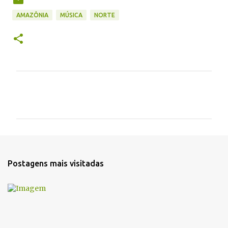
AMAZÔNIA
MÚSICA
NORTE
C
o
m
e
n
t
Postagens mais visitadas
á
r
i
o