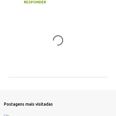
s
RESPONDER
P
o
s
t
a
Postagens mais visitadas
r
u