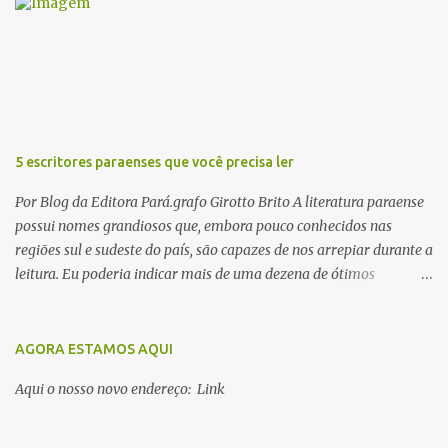
m
c
o
m
e
n
t
á
r
5 escritores paraenses que você precisa ler
i
o
Por Blog da Editora Pará.grafo Girotto Brito A literatura paraense
possui nomes grandiosos que, embora pouco conhecidos nas
regiões sul e sudeste do país, são capazes de nos arrepiar durante a
leitura. Eu poderia indicar mais de uma dezena de ótimos
escritores parauaras, mas vou listar apenas 5, que certamente vão
lhe proporcionar muuuuita coisa boa para ler em 2018. Vamos lá!
1. Dalcídio Jurandir Nascido na cidade de Ponta de Pedras, Ilha do
AGORA ESTAMOS AQUI
Marajó, em 1909, Dalcídio escreveu um conjunto de 11 romances,
Aqui o nosso novo endereço: Link
dos quais 10 formam o chamado Ciclo do Extremo Norte -- uma
série literária que conta a saga de um menino marajoara chamado
Alfredo, que sonhava fugir da pequena Vila de Cachoeira para