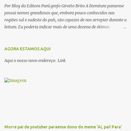
Por Blog da Editora Pará.grafo Girotto Brito A literatura paraense
possui nomes grandiosos que, embora pouco conhecidos nas
regiões sul e sudeste do país, são capazes de nos arrepiar durante a
leitura. Eu poderia indicar mais de uma dezena de ótimos
escritores parauaras, mas vou listar apenas 5, que certamente vão
lhe proporcionar muuuuita coisa boa para ler em 2018. Vamos lá!
1. Dalcídio Jurandir Nascido na cidade de Ponta de Pedras, Ilha do
AGORA ESTAMOS AQUI
Marajó, em 1909, Dalcídio escreveu um conjunto de 11 romances,
Aqui o nosso novo endereço: Link
dos quais 10 formam o chamado Ciclo do Extremo Norte -- uma
série literária que conta a saga de um menino marajoara chamado
Alfredo, que sonhava fugir da pequena Vila de Cachoeira para
completar seus estudos na cidade grande. A série inicia com o livro
Chove nos campos de Cachoeira e finaliza em Ribanceira. Dalcídio
é considerado o maior romancista da Amazônia e recebeu vários
prêmios nacionalmente importante como o Prêmio Dom
Casmurro com o roma...
Morre pai de youtuber paraense dono do meme ‘Ai, pai! Para’