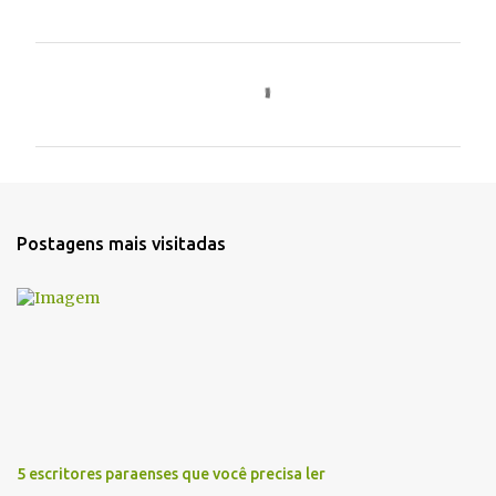
C
o
m
e
n
t
Postagens mais visitadas
á
r
i
o
s
5 escritores paraenses que você precisa ler