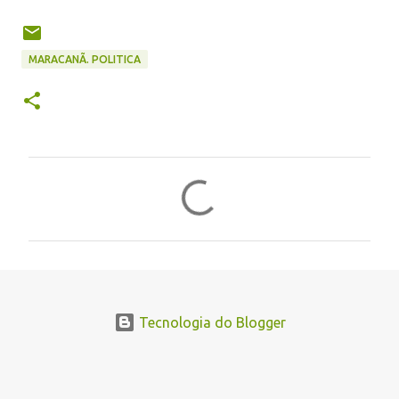
MARACANÃ. POLITICA
C
o
m
e
n
t
Tecnologia do Blogger
á
r
i