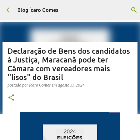
Pular para o conteúdo principal
Blog Ícaro Gomes
Declaração de Bens dos candidatos
à Justiça, Maracanã pode ter
Câmara com vereadores mais
"lisos" do Brasil
postado por
Icaro Gomes
em
agosto 31, 2024