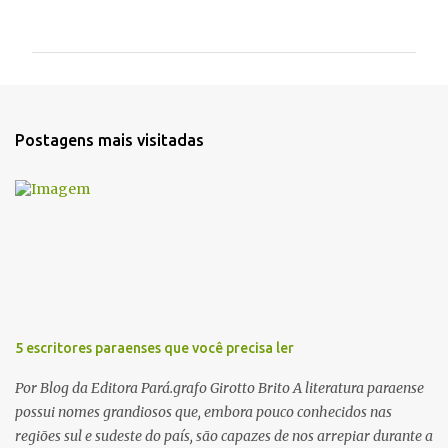
o
m
e
n
t
Postagens mais visitadas
á
r
i
o
s
5 escritores paraenses que você precisa ler
Por Blog da Editora Pará.grafo Girotto Brito A literatura paraense
possui nomes grandiosos que, embora pouco conhecidos nas
regiões sul e sudeste do país, são capazes de nos arrepiar durante a