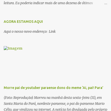
leitura. Eu poderia indicar mais de uma dezena de ótimos
escritores parauaras, mas vou listar apenas 5, que certamente vão
lhe proporcionar muuuuita coisa boa para ler em 2018. Vamos lá!
1. Dalcídio Jurandir Nascido na cidade de Ponta de Pedras, Ilha do
AGORA ESTAMOS AQUI
Marajó, em 1909, Dalcídio escreveu um conjunto de 11 romances,
Aqui o nosso novo endereço: Link
dos quais 10 formam o chamado Ciclo do Extremo Norte -- uma
série literária que conta a saga de um menino marajoara chamado
Alfredo, que sonhava fugir da pequena Vila de Cachoeira para
completar seus estudos na cidade grande. A série inicia com o livro
Chove nos campos de Cachoeira e finaliza em Ribanceira. Dalcídio
é considerado o maior romancista da Amazônia e recebeu vários
prêmios nacionalmente importante como o Prêmio Dom
Casmurro com o roma...
Morre pai de youtuber paraense dono do meme ‘Ai, pai! Para’
(Foto: Reprodução) Morreu na manhã desta sexta-feira (11), em
Santa Maria do Pará, nordeste paraense, o pai do paraense Mario
Célio, que viralizou na internet. A notícia foi divulgada pelo próprio