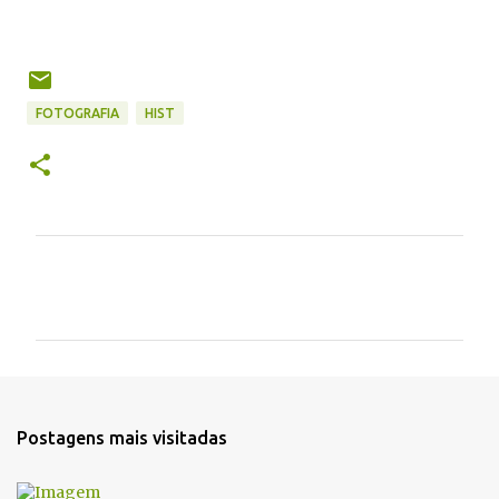
FOTOGRAFIA
HIST
C
o
m
e
n
t
Postagens mais visitadas
á
r