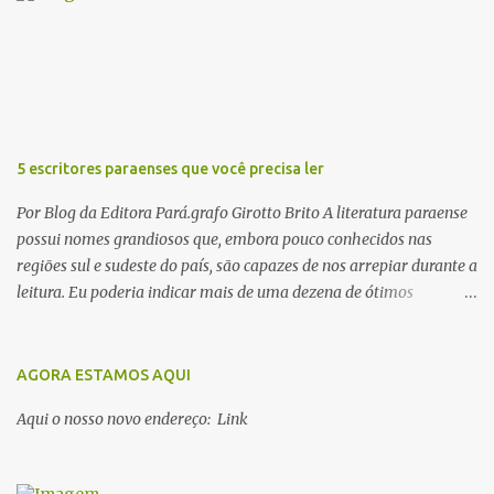
i
o
s
5 escritores paraenses que você precisa ler
Por Blog da Editora Pará.grafo Girotto Brito A literatura paraense
possui nomes grandiosos que, embora pouco conhecidos nas
regiões sul e sudeste do país, são capazes de nos arrepiar durante a
leitura. Eu poderia indicar mais de uma dezena de ótimos
escritores parauaras, mas vou listar apenas 5, que certamente vão
lhe proporcionar muuuuita coisa boa para ler em 2018. Vamos lá!
1. Dalcídio Jurandir Nascido na cidade de Ponta de Pedras, Ilha do
AGORA ESTAMOS AQUI
Marajó, em 1909, Dalcídio escreveu um conjunto de 11 romances,
Aqui o nosso novo endereço: Link
dos quais 10 formam o chamado Ciclo do Extremo Norte -- uma
série literária que conta a saga de um menino marajoara chamado
Alfredo, que sonhava fugir da pequena Vila de Cachoeira para