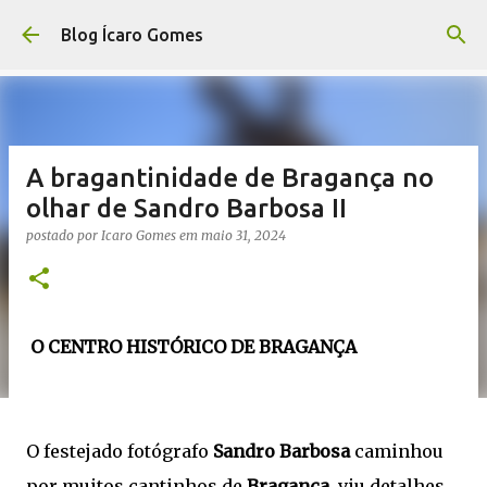
Pular para o conteúdo principal
Blog Ícaro Gomes
A bragantinidade de Bragança no
olhar de Sandro Barbosa II
postado por
Icaro Gomes
em
maio 31, 2024
O CENTRO HISTÓRICO DE BRAGANÇA
O festejado fotógrafo
Sandro Barbosa
caminhou
por muitos cantinhos de
Bragança
, viu detalhes