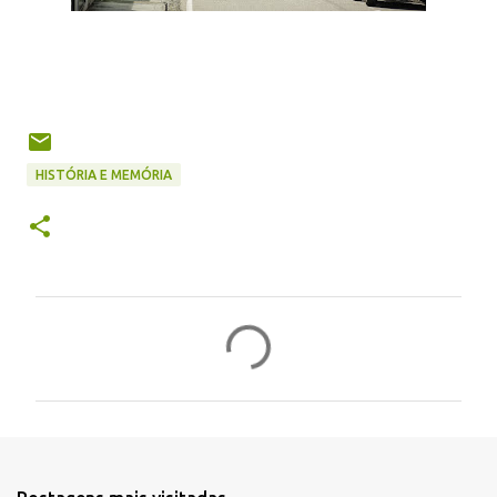
HISTÓRIA E MEMÓRIA
C
o
m
e
n
t