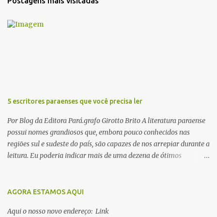
Postagens mais visitadas
á
r
i
o
s
5 escritores paraenses que você precisa ler
Por Blog da Editora Pará.grafo Girotto Brito A literatura paraense
possui nomes grandiosos que, embora pouco conhecidos nas
regiões sul e sudeste do país, são capazes de nos arrepiar durante a
leitura. Eu poderia indicar mais de uma dezena de ótimos
escritores parauaras, mas vou listar apenas 5, que certamente vão
lhe proporcionar muuuuita coisa boa para ler em 2018. Vamos lá!
1. Dalcídio Jurandir Nascido na cidade de Ponta de Pedras, Ilha do
AGORA ESTAMOS AQUI
Marajó, em 1909, Dalcídio escreveu um conjunto de 11 romances,
Aqui o nosso novo endereço: Link
dos quais 10 formam o chamado Ciclo do Extremo Norte -- uma