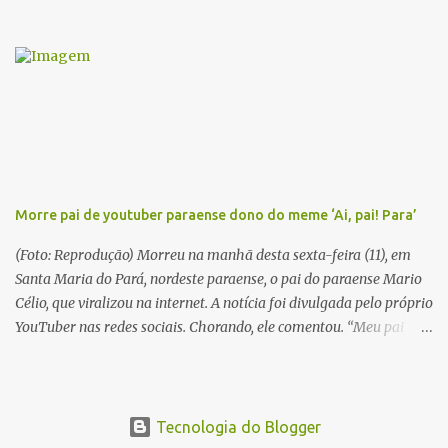
série literária que conta a saga de um menino marajoara chamado
Alfredo, que sonhava fugir da pequena Vila de Cachoeira para
completar seus estudos na cidade grande. A série inicia com o livro
Chove nos campos de Cachoeira e finaliza em Ribanceira. Dalcídio
é considerado o maior romancista da Amazônia e recebeu vários
prêmios nacionalmente importante como o Prêmio Dom
Casmurro com o roma...
Morre pai de youtuber paraense dono do meme ‘Ai, pai! Para’
(Foto: Reprodução) Morreu na manhã desta sexta-feira (11), em
Santa Maria do Pará, nordeste paraense, o pai do paraense Mario
Célio, que viralizou na internet. A notícia foi divulgada pelo próprio
YouTuber nas redes sociais. Chorando, ele comentou. “Meu pai
acabou de morrer. Agora estou sozinho”. Em 2015, Mario Célio
ficou famoso na internet após gravar um vídeo pedindo doações
para o pai. Ele contava que o pai estava muito doente e precisando
de ajuda. No fundo das imagens aparecia o pai dele, que o batia
Tecnologia do Blogger
com uma vassoura. Celinho, então, comentava “Aí pai para! Estou