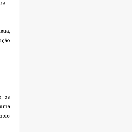
ra -
eua,
ução
, os
 uma
mbio