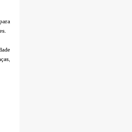
para
es.
dade
ças,