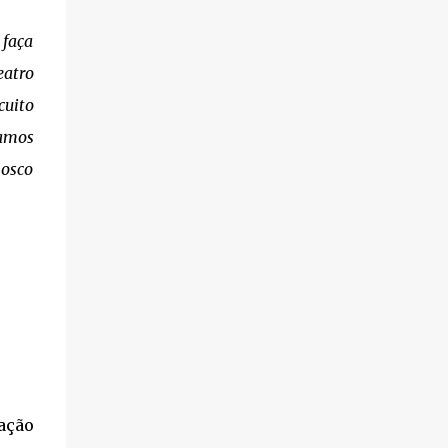
 faça
eatro
cuito
iamos
nosco
ação