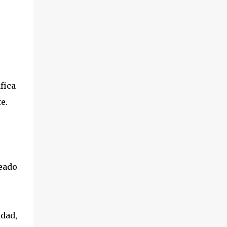
fica
e.
seado
ddad,