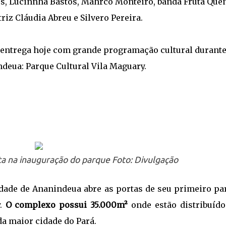
s, Lucinnha Bastos, Mahrco Monteiro, banda Fruta Quen
iz Cláudia Abreu e Silvero Pereira.
 entrega hoje com grande programação cultural durante
deua: Parque Cultural Vila Maguary.
ta na inauguração do parque Foto: Divulgação
cidade de Ananindeua abre as portas de seu primeiro p
y.
O complexo possui 35.000m²
onde estão distribuído
a maior cidade do Pará.