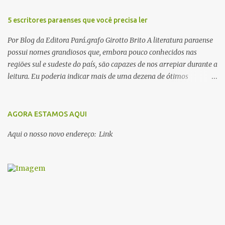
5 escritores paraenses que você precisa ler
Por Blog da Editora Pará.grafo Girotto Brito A literatura paraense
possui nomes grandiosos que, embora pouco conhecidos nas
regiões sul e sudeste do país, são capazes de nos arrepiar durante a
leitura. Eu poderia indicar mais de uma dezena de ótimos
escritores parauaras, mas vou listar apenas 5, que certamente vão
lhe proporcionar muuuuita coisa boa para ler em 2018. Vamos lá!
1. Dalcídio Jurandir Nascido na cidade de Ponta de Pedras, Ilha do
AGORA ESTAMOS AQUI
Marajó, em 1909, Dalcídio escreveu um conjunto de 11 romances,
Aqui o nosso novo endereço: Link
dos quais 10 formam o chamado Ciclo do Extremo Norte -- uma
série literária que conta a saga de um menino marajoara chamado
Alfredo, que sonhava fugir da pequena Vila de Cachoeira para
completar seus estudos na cidade grande. A série inicia com o livro
Chove nos campos de Cachoeira e finaliza em Ribanceira. Dalcídio
é considerado o maior romancista da Amazônia e recebeu vários
prêmios nacionalmente importante como o Prêmio Dom
Casmurro com o roma...