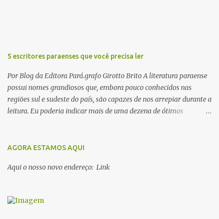
o
s
5 escritores paraenses que você precisa ler
Por Blog da Editora Pará.grafo Girotto Brito A literatura paraense
possui nomes grandiosos que, embora pouco conhecidos nas
regiões sul e sudeste do país, são capazes de nos arrepiar durante a
leitura. Eu poderia indicar mais de uma dezena de ótimos
escritores parauaras, mas vou listar apenas 5, que certamente vão
lhe proporcionar muuuuita coisa boa para ler em 2018. Vamos lá!
1. Dalcídio Jurandir Nascido na cidade de Ponta de Pedras, Ilha do
AGORA ESTAMOS AQUI
Marajó, em 1909, Dalcídio escreveu um conjunto de 11 romances,
Aqui o nosso novo endereço: Link
dos quais 10 formam o chamado Ciclo do Extremo Norte -- uma
série literária que conta a saga de um menino marajoara chamado
Alfredo, que sonhava fugir da pequena Vila de Cachoeira para
completar seus estudos na cidade grande. A série inicia com o livro
Chove nos campos de Cachoeira e finaliza em Ribanceira. Dalcídio