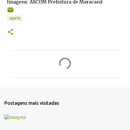
Imagens: ASCOM Prefeitura de Maracanã
GENTE
C
o
m
e
n
t
Postagens mais visitadas
á
r
i