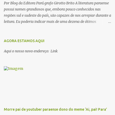
Por Blog da Editora Pará.grafo Girotto Brito A literatura paraense
possui nomes grandiosos que, embora pouco conhecidos nas
regiões sul e sudeste do país, são capazes de nos arrepiar durante a
leitura. Eu poderia indicar mais de uma dezena de ótimos
escritores parauaras, mas vou listar apenas 5, que certamente vão
lhe proporcionar muuuuita coisa boa para ler em 2018. Vamos lá!
1. Dalcídio Jurandir Nascido na cidade de Ponta de Pedras, Ilha do
AGORA ESTAMOS AQUI
Marajó, em 1909, Dalcídio escreveu um conjunto de 11 romances,
Aqui o nosso novo endereço: Link
dos quais 10 formam o chamado Ciclo do Extremo Norte -- uma
série literária que conta a saga de um menino marajoara chamado
Alfredo, que sonhava fugir da pequena Vila de Cachoeira para
completar seus estudos na cidade grande. A série inicia com o livro
Chove nos campos de Cachoeira e finaliza em Ribanceira. Dalcídio
é considerado o maior romancista da Amazônia e recebeu vários
prêmios nacionalmente importante como o Prêmio Dom
Casmurro com o roma...
Morre pai de youtuber paraense dono do meme ‘Ai, pai! Para’