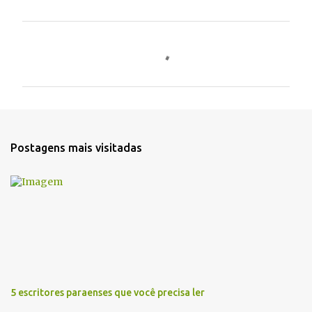
C
o
m
e
n
t
Postagens mais visitadas
á
r
i
o
s
5 escritores paraenses que você precisa ler