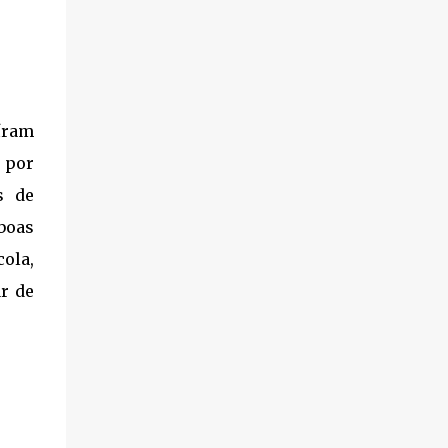
íram
 por
s de
boas
ola,
r de