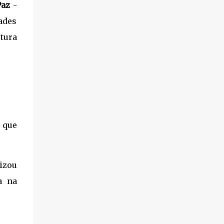
Paz
-
ades
tura
 que
lizou
a na