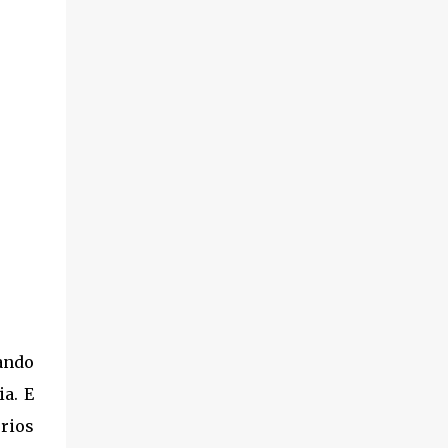
ando
a. E
rios