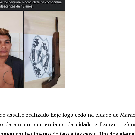
 do assalto realizado hoje logo cedo na cidade de Mara
bordaram um comerciante da cidade e fizeram refén
ar tomou conhecimento do fato e fez cerco. Um dos elem