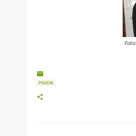
Foto
POLICIA
C