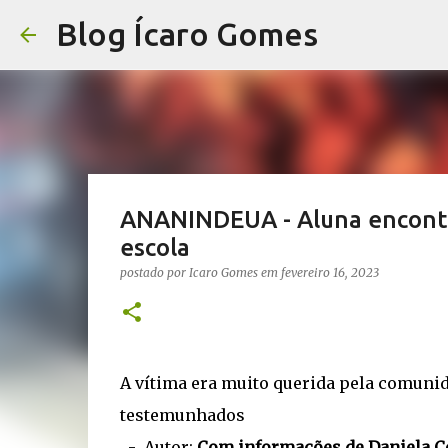
Blog Ícaro Gomes
ANANINDEUA - Aluna encontr
escola
postado por
Icaro Gomes
em
fevereiro 16, 2023
A vítima era muito querida pela comunid
testemunhados
- Autor:
Com informações de Daniela 