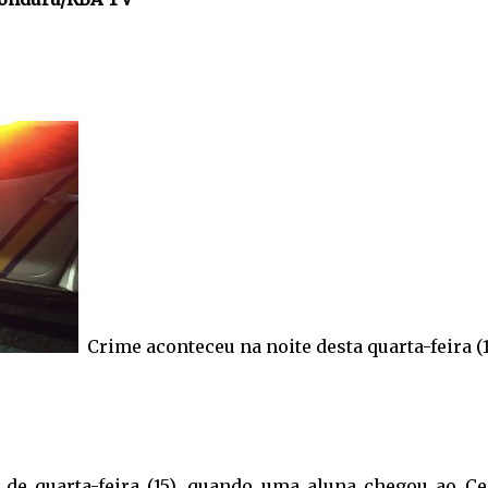
Crime aconteceu na noite desta quarta-feira (1
e de quarta-feira (15), quando uma aluna chegou ao Ce