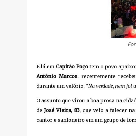
For
E lá em
Capitão Poço
tem o povo apaixon
Antônio Marcos
, recentemente recebe
durante um velório. "
Na verdade, nem foi 
O assunto que virou a boa prosa na cida
de
José Vieira, 83
, que veio a falecer n
cantor e sanfoneiro em um grupo de forr