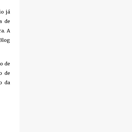
o já
a de
a. A
 Blog
o de
o de
o da