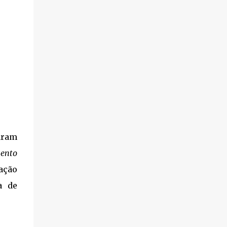
aram
mento
ação
a de