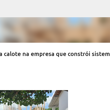
Pular para o conteúdo principal
a calote na empresa que constrói siste