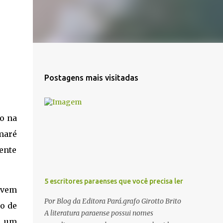
Postagens mais visitadas
do na
maré
ente
5 escritores paraenses que você precisa ler
ovem
Por Blog da Editora Pará.grafo Girotto Brito
do de
A literatura paraense possui nomes
r um