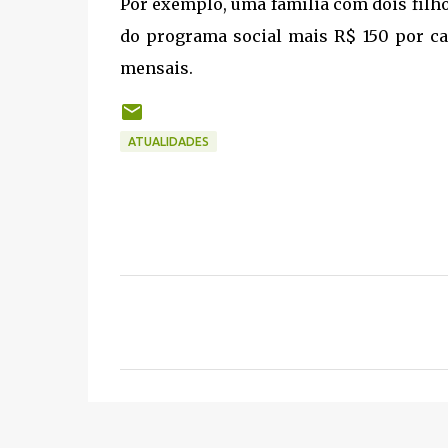
Por exemplo, uma família com dois filho
do programa social mais R$ 150 por cad
mensais.
ATUALIDADES
C
o
m
e
n
t