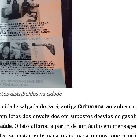
tos distribuídos na cidade
la cidade salgada do Pará, antiga
Cuinarana
, amanheceu
com fotos dos envolvidos em supostos desvios de gasol
Saúde
. O fato aflorou a partir de um áudio em mensage
volve supostamente nada mais, nada menos, que o pró