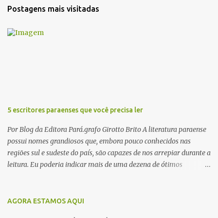
t
Postagens mais visitadas
á
r
i
o
s
5 escritores paraenses que você precisa ler
Por Blog da Editora Pará.grafo Girotto Brito A literatura paraense
possui nomes grandiosos que, embora pouco conhecidos nas
regiões sul e sudeste do país, são capazes de nos arrepiar durante a
leitura. Eu poderia indicar mais de uma dezena de ótimos
escritores parauaras, mas vou listar apenas 5, que certamente vão
lhe proporcionar muuuuita coisa boa para ler em 2018. Vamos lá!
1. Dalcídio Jurandir Nascido na cidade de Ponta de Pedras, Ilha do
AGORA ESTAMOS AQUI
Marajó, em 1909, Dalcídio escreveu um conjunto de 11 romances,