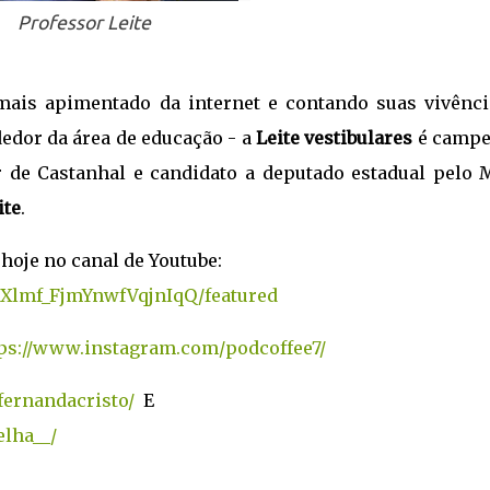
Professor Leite
mais apimentado da internet e contando suas vivênci
edor da área de educação - a
Leite vestibulares
é campe
r de Castanhal e candidato a deputado estadual pelo 
ite
.
 hoje no canal de Youtube:
5Xlmf_FjmYnwfVqjnIqQ/featured
ps://www.instagram.com/podcoffee7/
fernandacristo/
E
lha__/