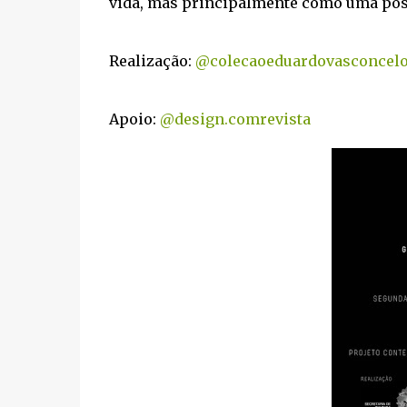
vida, mas principalmente como uma possi
Realização:
@colecaoeduardovasconcel
Apoio:
@design.comrevista