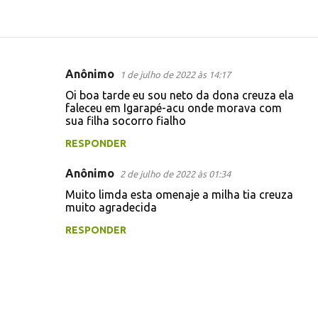
Anônimo
1 de julho de 2022 às 14:17
C
Oi boa tarde eu sou neto da dona creuza ela
o
faleceu em Igarapé-acu onde morava com
sua filha socorro fialho
m
e
RESPONDER
n
Anônimo
2 de julho de 2022 às 01:34
t
Muito limda esta omenaje a milha tia creuza
á
muito agradecida
r
RESPONDER
i
o
s