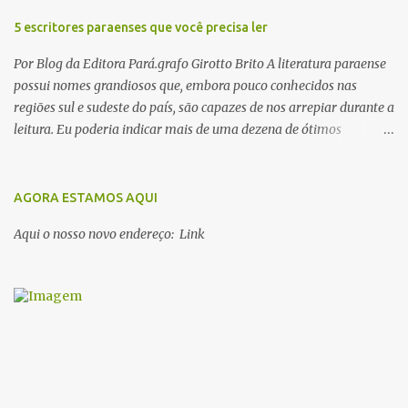
á
r
5 escritores paraenses que você precisa ler
i
o
Por Blog da Editora Pará.grafo Girotto Brito A literatura paraense
possui nomes grandiosos que, embora pouco conhecidos nas
regiões sul e sudeste do país, são capazes de nos arrepiar durante a
leitura. Eu poderia indicar mais de uma dezena de ótimos
escritores parauaras, mas vou listar apenas 5, que certamente vão
lhe proporcionar muuuuita coisa boa para ler em 2018. Vamos lá!
1. Dalcídio Jurandir Nascido na cidade de Ponta de Pedras, Ilha do
AGORA ESTAMOS AQUI
Marajó, em 1909, Dalcídio escreveu um conjunto de 11 romances,
Aqui o nosso novo endereço: Link
dos quais 10 formam o chamado Ciclo do Extremo Norte -- uma
série literária que conta a saga de um menino marajoara chamado
Alfredo, que sonhava fugir da pequena Vila de Cachoeira para
completar seus estudos na cidade grande. A série inicia com o livro
Chove nos campos de Cachoeira e finaliza em Ribanceira. Dalcídio
é considerado o maior romancista da Amazônia e recebeu vários
prêmios nacionalmente importante como o Prêmio Dom
Casmurro com o roma...