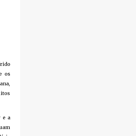
rido
e os
ana,
itos
 e a
nuam