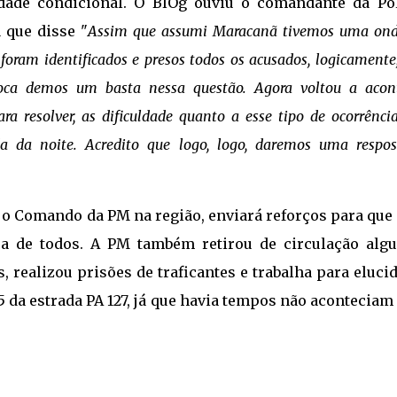
dade condicional. O BlOg ouviu o comandante da Pol
 que disse "
Assim que assumi Maracanã tivemos uma ond
ram identificados e presos todos os acusados, logicamente
ca demos um basta nessa questão. Agora voltou a acont
 resolver, as dificuldade quanto a esse tipo de ocorrênci
a da noite. Acredito que logo, logo, daremos uma respo
 o Comando da PM na região, enviará reforços para que 
a de todos. A PM também retirou de circulação alg
 realizou prisões de traficantes e trabalha para eluci
da estrada PA 127, já que havia tempos não aconteciam