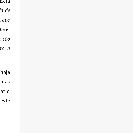
ícia
a de
, que
ecer
a são
sta a
haja
umas
dar o
 este