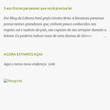
5 escritores paraenses que você precisa ler
Por Blog da Editora Pará.grafo Girotto Brito A literatura paraense
possui nomes grandiosos que, embora pouco conhecidos nas
regiões sul e sudeste do país, são capazes de nos arrepiar durante a
leitura. Eu poderia indicar mais de uma dezena de ótimos
escritores parauaras, mas vou listar apenas 5, que certamente vão
lhe proporcionar muuuuita coisa boa para ler em 2018. Vamos lá!
1. Dalcídio Jurandir Nascido na cidade de Ponta de Pedras, Ilha do
AGORA ESTAMOS AQUI
Marajó, em 1909, Dalcídio escreveu um conjunto de 11 romances,
Aqui o nosso novo endereço: Link
dos quais 10 formam o chamado Ciclo do Extremo Norte -- uma
série literária que conta a saga de um menino marajoara chamado
Alfredo, que sonhava fugir da pequena Vila de Cachoeira para
completar seus estudos na cidade grande. A série inicia com o livro
Chove nos campos de Cachoeira e finaliza em Ribanceira. Dalcídio
é considerado o maior romancista da Amazônia e recebeu vários
prêmios nacionalmente importante como o Prêmio Dom
Casmurro com o roma...