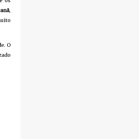
e os
anã
,
uito
de. O
izado