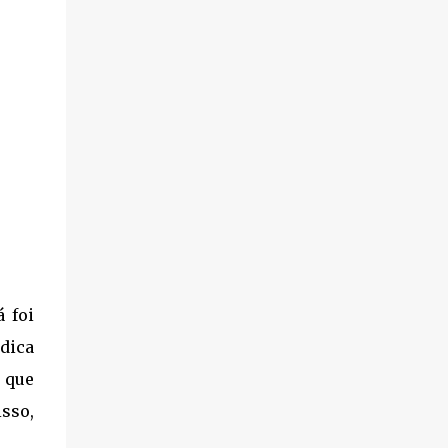
 foi
ndica
 que
sso,