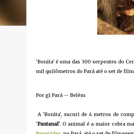
'Bonita' é uma das 300 serpentes do Ce
mil quilômetros do Pará até o set de fi
Por g1 Pará — Belém
A 'Bonita', sucuri de 4 metros de comp
'
Pantanal'
. O animal é a maior cobra ma
Benevides
, no Pará, até o set de filmage