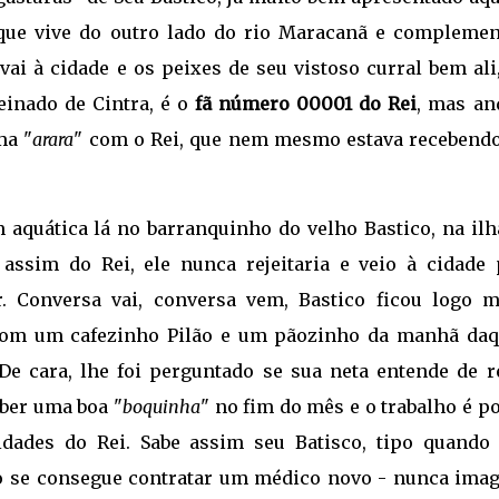
ue vive do outro lado do rio Maracanã e complemen
i à cidade e os peixes de seu vistoso curral bem ali,
einado de Cintra, é o
fã número 00001 do Rei
, mas an
ma "
arara
" com o Rei, que nem mesmo estava recebend
quática lá no barranquinho do velho Bastico, na ilh
 assim do Rei, ele nunca rejeitaria e veio à cidade 
 Conversa vai, conversa vem, Bastico ficou logo m
om um cafezinho Pilão e um pãozinho da manhã daq
De cara, lhe foi perguntado se sua neta entende de r
eber uma boa "
boquinha
" no fim do mês e o trabalho é p
idades do Rei. Sabe assim seu Batisco, tipo quando 
o se consegue contratar um médico novo - nunca imag