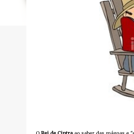
O
Rei de Cintra
ao saber das mágoas e "g