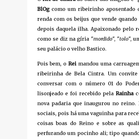
BlOg
como um ribeirinho aposentado q
renda com os beijus que vende quando va
depois daquela ilha. Apaixonado pelo r
como se diz na gíria "
mordido
", "
tolo
", u
seu palácio o velho Bastico.
Pois bem, o
Rei
mandou uma carruagem a
ribeirinha de Bela Cintra. Um convite
conversar com o número 01 do Poder.
lisonjeado e foi recebido pela
Rainha
c
nova padaria que inaugurou no reino. 
sociais, pois há uma vaguinha para rec
coisas boas do Reino e sobre as qual
perfurando um pocinho ali; tipo quand