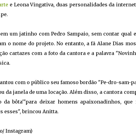
arte
e Leona Vingativa, duas personalidades da internet
ipe.
s em um jatinho com Pedro Sampaio, sem contar qual e
am o nome do projeto. No entanto, a fã Alane Dias mos
ão cartazes com a foto da cantora e a palavra "Novinh
sica.
cantou com o público seu famoso bordão "Pe-dro-sam-pa-
nou da janela de uma locação. Além disso, a cantora co
o da bôta'"para deixar homens apaixonadinhos, que
s esses", brincou Anitta.
o/ Instagram)