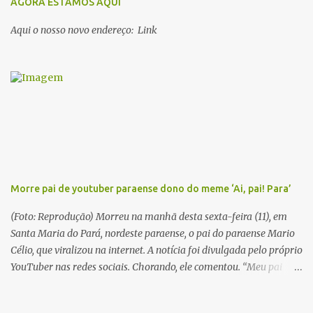
1. Dalcídio Jurandir Nascido na cidade de Ponta de Pedras, Ilha do
AGORA ESTAMOS AQUI
Marajó, em 1909, Dalcídio escreveu um conjunto de 11 romances,
Aqui o nosso novo endereço: Link
dos quais 10 formam o chamado Ciclo do Extremo Norte -- uma
série literária que conta a saga de um menino marajoara chamado
Alfredo, que sonhava fugir da pequena Vila de Cachoeira para
completar seus estudos na cidade grande. A série inicia com o livro
Chove nos campos de Cachoeira e finaliza em Ribanceira. Dalcídio
é considerado o maior romancista da Amazônia e recebeu vários
prêmios nacionalmente importante como o Prêmio Dom
Casmurro com o roma...
Morre pai de youtuber paraense dono do meme ‘Ai, pai! Para’
(Foto: Reprodução) Morreu na manhã desta sexta-feira (11), em
Santa Maria do Pará, nordeste paraense, o pai do paraense Mario
Célio, que viralizou na internet. A notícia foi divulgada pelo próprio
YouTuber nas redes sociais. Chorando, ele comentou. “Meu pai
acabou de morrer. Agora estou sozinho”. Em 2015, Mario Célio
ficou famoso na internet após gravar um vídeo pedindo doações