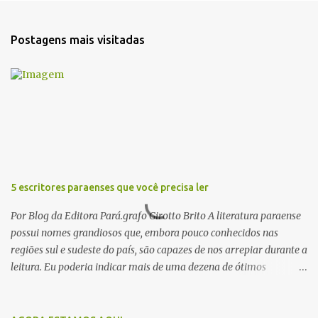
n
t
Postagens mais visitadas
á
r
i
o
s
5 escritores paraenses que você precisa ler
Por Blog da Editora Pará.grafo Girotto Brito A literatura paraense
possui nomes grandiosos que, embora pouco conhecidos nas
regiões sul e sudeste do país, são capazes de nos arrepiar durante a
leitura. Eu poderia indicar mais de uma dezena de ótimos
escritores parauaras, mas vou listar apenas 5, que certamente vão
lhe proporcionar muuuuita coisa boa para ler em 2018. Vamos lá!