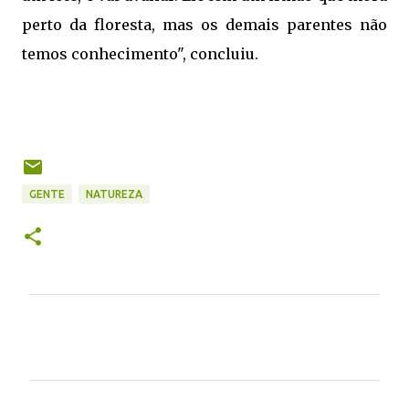
perto da floresta, mas os demais parentes não
temos conhecimento", concluiu.
GENTE
NATUREZA
C
o
m
e