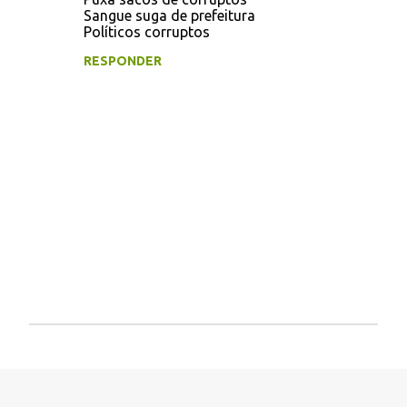
Sangue suga de prefeitura
Políticos corruptos
RESPONDER
P
o
s
t