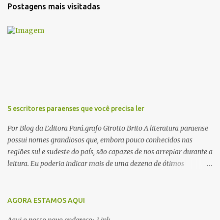
a
Postagens mais visitadas
r
u
m
c
o
m
e
n
t
á
r
5 escritores paraenses que você precisa ler
i
o
Por Blog da Editora Pará.grafo Girotto Brito A literatura paraense
possui nomes grandiosos que, embora pouco conhecidos nas
regiões sul e sudeste do país, são capazes de nos arrepiar durante a
leitura. Eu poderia indicar mais de uma dezena de ótimos
escritores parauaras, mas vou listar apenas 5, que certamente vão
lhe proporcionar muuuuita coisa boa para ler em 2018. Vamos lá!
1. Dalcídio Jurandir Nascido na cidade de Ponta de Pedras, Ilha do
AGORA ESTAMOS AQUI
Marajó, em 1909, Dalcídio escreveu um conjunto de 11 romances,