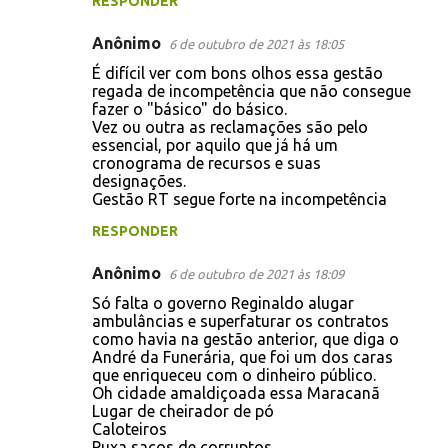
RESPONDER
r
i
Anônimo
6 de outubro de 2021 às 18:05
o
É difícil ver com bons olhos essa gestão
s
regada de incompetência que não consegue
fazer o "básico" do básico.
Vez ou outra as reclamações são pelo
essencial, por aquilo que já há um
cronograma de recursos e suas
designações.
Gestão RT segue forte na incompetência
RESPONDER
Anônimo
6 de outubro de 2021 às 18:09
Só falta o governo Reginaldo alugar
ambulâncias e superfaturar os contratos
como havia na gestão anterior, que diga o
André da Funerária, que foi um dos caras
que enriqueceu com o dinheiro público.
Oh cidade amaldiçoada essa Maracanã
Lugar de cheirador de pó
Caloteiros
Puxa sacos de corruptos