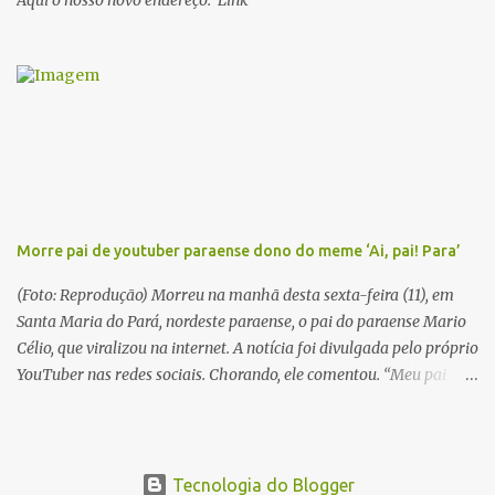
Aqui o nosso novo endereço: Link
dos quais 10 formam o chamado Ciclo do Extremo Norte -- uma
série literária que conta a saga de um menino marajoara chamado
Alfredo, que sonhava fugir da pequena Vila de Cachoeira para
completar seus estudos na cidade grande. A série inicia com o livro
Chove nos campos de Cachoeira e finaliza em Ribanceira. Dalcídio
é considerado o maior romancista da Amazônia e recebeu vários
prêmios nacionalmente importante como o Prêmio Dom
Casmurro com o roma...
Morre pai de youtuber paraense dono do meme ‘Ai, pai! Para’
(Foto: Reprodução) Morreu na manhã desta sexta-feira (11), em
Santa Maria do Pará, nordeste paraense, o pai do paraense Mario
Célio, que viralizou na internet. A notícia foi divulgada pelo próprio
YouTuber nas redes sociais. Chorando, ele comentou. “Meu pai
acabou de morrer. Agora estou sozinho”. Em 2015, Mario Célio
ficou famoso na internet após gravar um vídeo pedindo doações
para o pai. Ele contava que o pai estava muito doente e precisando
de ajuda. No fundo das imagens aparecia o pai dele, que o batia
Tecnologia do Blogger