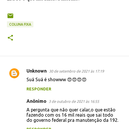
COLUNA FIXA
Unknown
30 de setembro de 2021 às 17:19
C
Suá Suá é showww 😍😍😍😍
o
RESPONDER
m
e
Anônimo
3 de outubro de 2021 às 16:55
n
A pergunta que não quer calar,o que estão
t
fazendo com os 16 mil reais que sai todo
do governo federal pra manutenção da 192.
á