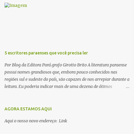
r
i
o
s
5 escritores paraenses que você precisa ler
Por Blog da Editora Pará.grafo Girotto Brito A literatura paraense
possui nomes grandiosos que, embora pouco conhecidos nas
regiões sul e sudeste do país, são capazes de nos arrepiar durante a
leitura. Eu poderia indicar mais de uma dezena de ótimos
escritores parauaras, mas vou listar apenas 5, que certamente vão
lhe proporcionar muuuuita coisa boa para ler em 2018. Vamos lá!
1. Dalcídio Jurandir Nascido na cidade de Ponta de Pedras, Ilha do
AGORA ESTAMOS AQUI
Marajó, em 1909, Dalcídio escreveu um conjunto de 11 romances,
Aqui o nosso novo endereço: Link
dos quais 10 formam o chamado Ciclo do Extremo Norte -- uma
série literária que conta a saga de um menino marajoara chamado