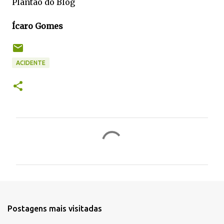
Plantão do Blog
Ícaro Gomes
ACIDENTE
C
o
m
e
n
t
Postagens mais visitadas
á