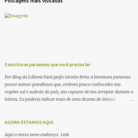
Postagens mais visitadas
á
r
i
o
s
5 escritores paraenses que você precisa ler
Por Blog da Editora Pará.grafo Girotto Brito A literatura paraense
possui nomes grandiosos que, embora pouco conhecidos nas
regiões sul e sudeste do país, são capazes de nos arrepiar durante a
leitura. Eu poderia indicar mais de uma dezena de ótimos
escritores parauaras, mas vou listar apenas 5, que certamente vão
lhe proporcionar muuuuita coisa boa para ler em 2018. Vamos lá!
1. Dalcídio Jurandir Nascido na cidade de Ponta de Pedras, Ilha do
AGORA ESTAMOS AQUI
Marajó, em 1909, Dalcídio escreveu um conjunto de 11 romances,
Aqui o nosso novo endereço: Link
dos quais 10 formam o chamado Ciclo do Extremo Norte -- uma