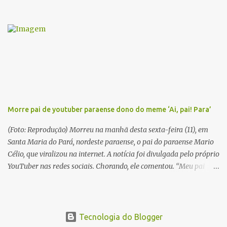
série literária que conta a saga de um menino marajoara chamado
Alfredo, que sonhava fugir da pequena Vila de Cachoeira para
completar seus estudos na cidade grande. A série inicia com o livro
Chove nos campos de Cachoeira e finaliza em Ribanceira. Dalcídio
é considerado o maior romancista da Amazônia e recebeu vários
prêmios nacionalmente importante como o Prêmio Dom
Casmurro com o roma...
Morre pai de youtuber paraense dono do meme ‘Ai, pai! Para’
(Foto: Reprodução) Morreu na manhã desta sexta-feira (11), em
Santa Maria do Pará, nordeste paraense, o pai do paraense Mario
Célio, que viralizou na internet. A notícia foi divulgada pelo próprio
YouTuber nas redes sociais. Chorando, ele comentou. “Meu pai
acabou de morrer. Agora estou sozinho”. Em 2015, Mario Célio
ficou famoso na internet após gravar um vídeo pedindo doações
para o pai. Ele contava que o pai estava muito doente e precisando
de ajuda. No fundo das imagens aparecia o pai dele, que o batia
Tecnologia do Blogger