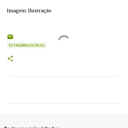
Imagem: Ilustração
ESTAGIÁRIA DO BLOG
C
o
m
e
n
t