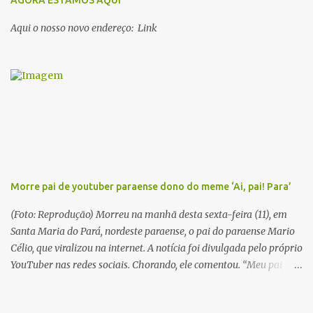
AGORA ESTAMOS AQUI
Marajó, em 1909, Dalcídio escreveu um conjunto de 11 romances,
Aqui o nosso novo endereço: Link
dos quais 10 formam o chamado Ciclo do Extremo Norte -- uma
série literária que conta a saga de um menino marajoara chamado
Alfredo, que sonhava fugir da pequena Vila de Cachoeira para
completar seus estudos na cidade grande. A série inicia com o livro
Chove nos campos de Cachoeira e finaliza em Ribanceira. Dalcídio
é considerado o maior romancista da Amazônia e recebeu vários
prêmios nacionalmente importante como o Prêmio Dom
Casmurro com o roma...
Morre pai de youtuber paraense dono do meme ‘Ai, pai! Para’
(Foto: Reprodução) Morreu na manhã desta sexta-feira (11), em
Santa Maria do Pará, nordeste paraense, o pai do paraense Mario
Célio, que viralizou na internet. A notícia foi divulgada pelo próprio
YouTuber nas redes sociais. Chorando, ele comentou. “Meu pai
acabou de morrer. Agora estou sozinho”. Em 2015, Mario Célio
ficou famoso na internet após gravar um vídeo pedindo doações