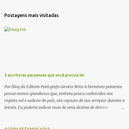
s
t
a
Postagens mais visitadas
r
u
m
c
o
m
e
n
t
á
r
5 escritores paraenses que você precisa ler
i
o
Por Blog da Editora Pará.grafo Girotto Brito A literatura paraense
possui nomes grandiosos que, embora pouco conhecidos nas
regiões sul e sudeste do país, são capazes de nos arrepiar durante a
leitura. Eu poderia indicar mais de uma dezena de ótimos
escritores parauaras, mas vou listar apenas 5, que certamente vão
lhe proporcionar muuuuita coisa boa para ler em 2018. Vamos lá!
1. Dalcídio Jurandir Nascido na cidade de Ponta de Pedras, Ilha do