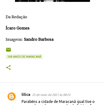
Da Redação
Ícaro Gomes
Imagens:
Sandro Barbosa
368 ANOS DE MARACANÃ
lilica
25 de maio de 2021 às 08:23
C
Parabéns a cidade de Maracanã qual tive o
o