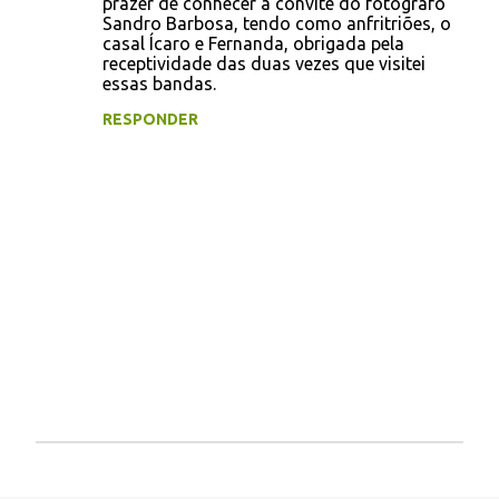
prazer de conhecer a convite do fotógrafo
Sandro Barbosa, tendo como anfritriões, o
m
casal Ícaro e Fernanda, obrigada pela
e
receptividade das duas vezes que visitei
essas bandas.
n
t
RESPONDER
á
r
i
o
s
P
o