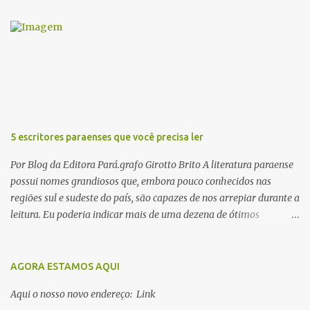
á
r
i
o
s
5 escritores paraenses que você precisa ler
Por Blog da Editora Pará.grafo Girotto Brito A literatura paraense
possui nomes grandiosos que, embora pouco conhecidos nas
regiões sul e sudeste do país, são capazes de nos arrepiar durante a
leitura. Eu poderia indicar mais de uma dezena de ótimos
escritores parauaras, mas vou listar apenas 5, que certamente vão
lhe proporcionar muuuuita coisa boa para ler em 2018. Vamos lá!
1. Dalcídio Jurandir Nascido na cidade de Ponta de Pedras, Ilha do
AGORA ESTAMOS AQUI
Marajó, em 1909, Dalcídio escreveu um conjunto de 11 romances,
Aqui o nosso novo endereço: Link
dos quais 10 formam o chamado Ciclo do Extremo Norte -- uma