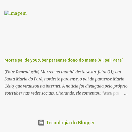
série literária que conta a saga de um menino marajoara chamado
Alfredo, que sonhava fugir da pequena Vila de Cachoeira para
completar seus estudos na cidade grande. A série inicia com o livro
Chove nos campos de Cachoeira e finaliza em Ribanceira. Dalcídio
é considerado o maior romancista da Amazônia e recebeu vários
prêmios nacionalmente importante como o Prêmio Dom
Casmurro com o roma...
Morre pai de youtuber paraense dono do meme ‘Ai, pai! Para’
(Foto: Reprodução) Morreu na manhã desta sexta-feira (11), em
Santa Maria do Pará, nordeste paraense, o pai do paraense Mario
Célio, que viralizou na internet. A notícia foi divulgada pelo próprio
YouTuber nas redes sociais. Chorando, ele comentou. “Meu pai
acabou de morrer. Agora estou sozinho”. Em 2015, Mario Célio
ficou famoso na internet após gravar um vídeo pedindo doações
para o pai. Ele contava que o pai estava muito doente e precisando
de ajuda. No fundo das imagens aparecia o pai dele, que o batia
Tecnologia do Blogger
com uma vassoura. Celinho, então, comentava “Aí pai para! Estou