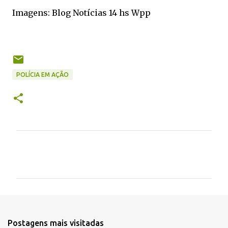
Imagens: Blog Notícias 14 hs Wpp
POLÍCIA EM AÇÃO
C
o
m
e
n
t
Postagens mais visitadas