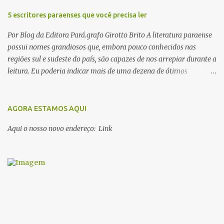
5 escritores paraenses que você precisa ler
Por Blog da Editora Pará.grafo Girotto Brito A literatura paraense
possui nomes grandiosos que, embora pouco conhecidos nas
regiões sul e sudeste do país, são capazes de nos arrepiar durante a
leitura. Eu poderia indicar mais de uma dezena de ótimos
escritores parauaras, mas vou listar apenas 5, que certamente vão
lhe proporcionar muuuuita coisa boa para ler em 2018. Vamos lá!
1. Dalcídio Jurandir Nascido na cidade de Ponta de Pedras, Ilha do
AGORA ESTAMOS AQUI
Marajó, em 1909, Dalcídio escreveu um conjunto de 11 romances,
Aqui o nosso novo endereço: Link
dos quais 10 formam o chamado Ciclo do Extremo Norte -- uma
série literária que conta a saga de um menino marajoara chamado
Alfredo, que sonhava fugir da pequena Vila de Cachoeira para
completar seus estudos na cidade grande. A série inicia com o livro
Chove nos campos de Cachoeira e finaliza em Ribanceira. Dalcídio
é considerado o maior romancista da Amazônia e recebeu vários
prêmios nacionalmente importante como o Prêmio Dom
Casmurro com o roma...