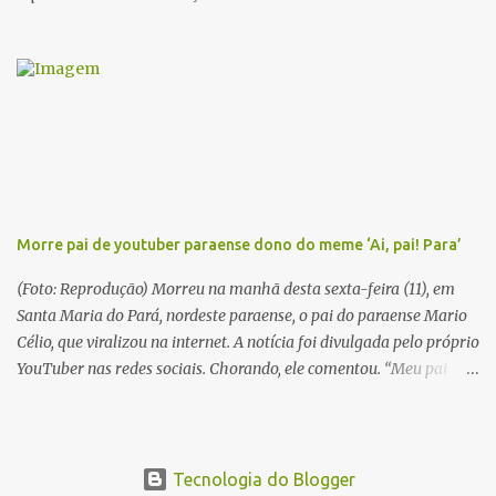
série literária que conta a saga de um menino marajoara chamado
Alfredo, que sonhava fugir da pequena Vila de Cachoeira para
completar seus estudos na cidade grande. A série inicia com o livro
Chove nos campos de Cachoeira e finaliza em Ribanceira. Dalcídio
é considerado o maior romancista da Amazônia e recebeu vários
prêmios nacionalmente importante como o Prêmio Dom
Casmurro com o roma...
Morre pai de youtuber paraense dono do meme ‘Ai, pai! Para’
(Foto: Reprodução) Morreu na manhã desta sexta-feira (11), em
Santa Maria do Pará, nordeste paraense, o pai do paraense Mario
Célio, que viralizou na internet. A notícia foi divulgada pelo próprio
YouTuber nas redes sociais. Chorando, ele comentou. “Meu pai
acabou de morrer. Agora estou sozinho”. Em 2015, Mario Célio
ficou famoso na internet após gravar um vídeo pedindo doações
para o pai. Ele contava que o pai estava muito doente e precisando
de ajuda. No fundo das imagens aparecia o pai dele, que o batia
Tecnologia do Blogger