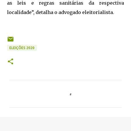
as leis e regras sanitárias da respectiva
localidade”, detalha o advogado eleitorialista.
ELEIÇÕES 2020
C
o
m
e
n
t