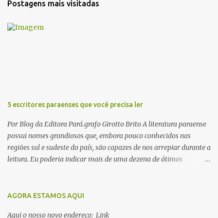
Postagens mais visitadas
á
r
i
o
s
5 escritores paraenses que você precisa ler
Por Blog da Editora Pará.grafo Girotto Brito A literatura paraense
possui nomes grandiosos que, embora pouco conhecidos nas
regiões sul e sudeste do país, são capazes de nos arrepiar durante a
leitura. Eu poderia indicar mais de uma dezena de ótimos
escritores parauaras, mas vou listar apenas 5, que certamente vão
lhe proporcionar muuuuita coisa boa para ler em 2018. Vamos lá!
1. Dalcídio Jurandir Nascido na cidade de Ponta de Pedras, Ilha do
AGORA ESTAMOS AQUI
Marajó, em 1909, Dalcídio escreveu um conjunto de 11 romances,
Aqui o nosso novo endereço: Link
dos quais 10 formam o chamado Ciclo do Extremo Norte -- uma