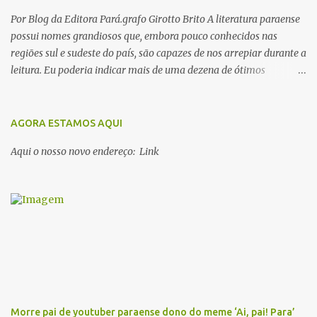
Por Blog da Editora Pará.grafo Girotto Brito A literatura paraense
possui nomes grandiosos que, embora pouco conhecidos nas
regiões sul e sudeste do país, são capazes de nos arrepiar durante a
leitura. Eu poderia indicar mais de uma dezena de ótimos
escritores parauaras, mas vou listar apenas 5, que certamente vão
lhe proporcionar muuuuita coisa boa para ler em 2018. Vamos lá!
1. Dalcídio Jurandir Nascido na cidade de Ponta de Pedras, Ilha do
AGORA ESTAMOS AQUI
Marajó, em 1909, Dalcídio escreveu um conjunto de 11 romances,
Aqui o nosso novo endereço: Link
dos quais 10 formam o chamado Ciclo do Extremo Norte -- uma
série literária que conta a saga de um menino marajoara chamado
Alfredo, que sonhava fugir da pequena Vila de Cachoeira para
completar seus estudos na cidade grande. A série inicia com o livro
Chove nos campos de Cachoeira e finaliza em Ribanceira. Dalcídio
é considerado o maior romancista da Amazônia e recebeu vários
prêmios nacionalmente importante como o Prêmio Dom
Casmurro com o roma...
Morre pai de youtuber paraense dono do meme ‘Ai, pai! Para’