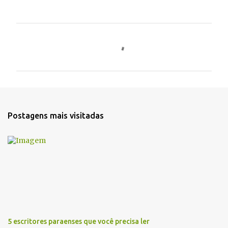
C
o
m
e
n
t
Postagens mais visitadas
á
r
i
o
s
5 escritores paraenses que você precisa ler