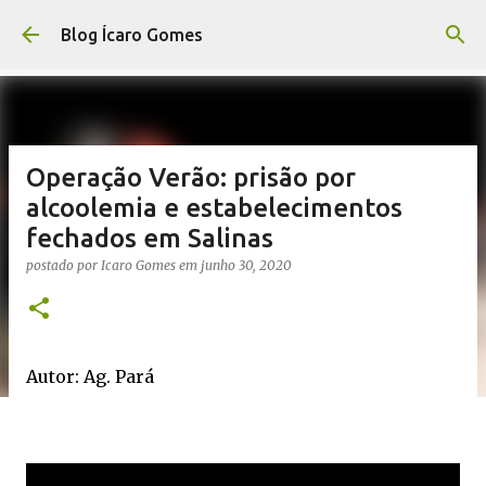
Pular para o conteúdo principal
Blog Ícaro Gomes
Operação Verão: prisão por
alcoolemia e estabelecimentos
fechados em Salinas
postado por
Icaro Gomes
em
junho 30, 2020
Autor: Ag. Pará